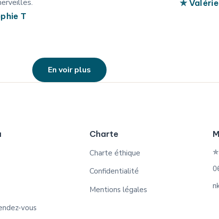
erveilles.
✯ Valérie
phie T
En voir plus
u
Charte
M
✯
Charte éthique
0
Confidentialité
n
Mentions légales
endez-vous