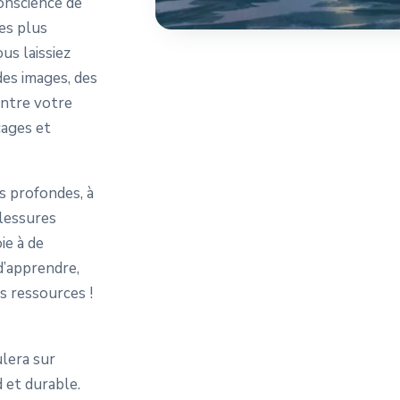
onscience de
es plus
us laissiez
des images, des
entre votre
cages et
s profondes, à
lessures
ie à de
 d’apprendre,
s ressources !
lera sur
 et durable.