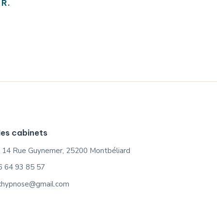
 R.
es cabinets
 14 Rue Guynemer, 25200 Montbéliard
6 64 93 85 57
khypnose@gmail.com