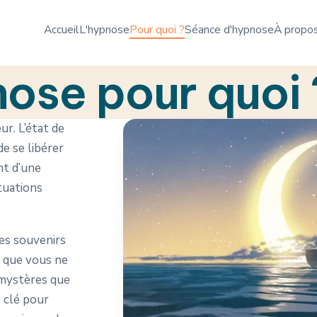
Accueil
L'hypnose
Pour quoi ?
Séance d'hypnose
À propo
ose pour quoi 
r. L’état de
de se libérer
nt d’une
ituations
des souvenirs
s que vous ne
 mystères que
e clé pour